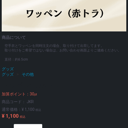
商品について
空手衣とワッペンを同時注文の場合、取り付けて出荷してます。
取り付けをご希望ではない場合は、お問い合わせ画面よりご連絡ください。
直径：約6.5cm
グッズ
グッズ
その他
ワッペン（赤トラ）
加算ポイント：
30
pt
商品コード：
JKR
通常価格：
¥ 1,100
税込
¥ 1,100
税込