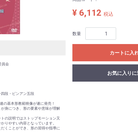
¥ 6,112
税込
数量
カートに入
委員会
お気に入りに
ン四段・ピンアン五段
空連の基本形教範映像が遂に発売！
きが身につき、形の要素や意味が理解
ントの説明ではストップモーション又
分かりやすい内容となっています。
ただくことができ、形の習得や指導に