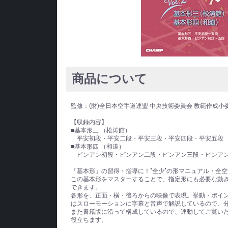
商品について
監修：(財)全日本空手道連盟 中央技術委員会 教範作成小
【収録内容】
■基本形三 （松涛館）
平安初段・平安二段・平安三段・平安四段・平安五段
■基本形四 （和道）
ピンアン初段・ピンアン二段・ピンアン三段・ピンア
「基本形」の習得・指導に！"全少"の形マニュアル・全
この基本形をマスターすることで、指定形にも必要な動
できます。
各形を、正面・横・後ろからの映像で表現。挙動・ポイ
はスローモーションに字幕と音声で解説しているので、
また書籍版に沿って構成しているので、連動してご覧い
役立ちます。