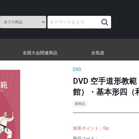
全国大会関連商品
合気道
DVD
DVD 空手道形教範 
館）・基本形四（和
新商品
加算ポイント：
0
pt
商品コード：