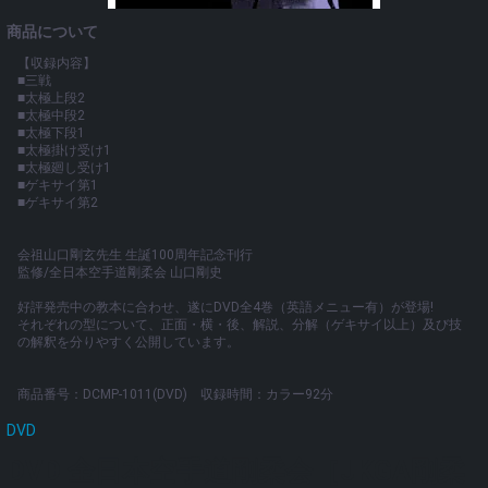
商品について
【収録内容】
■三戦
■太極上段2
■太極中段2
■太極下段1
■太極掛け受け1
■太極廻し受け1
■ゲキサイ第1
■ゲキサイ第2
会祖山口剛玄先生 生誕100周年記念刊行
監修/全日本空手道剛柔会 山口剛史
好評発売中の教本に合わせ、遂にDVD全4巻（英語メニュー有）が登場!
それぞれの型について、正面・横・後、解説、分解（ゲキサイ以上）及び技
の解釈を分りやすく公開しています。
商品番号：DCMP-1011(DVD) 収録時間：カラー92分
DVD
DVD 全日本空手道剛柔会［JKGA剛柔