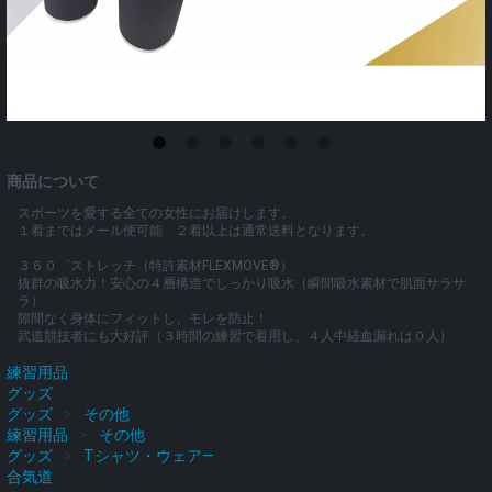
商品について
スポーツを愛する全ての女性にお届けします。
１着まではメール便可能 ２着以上は通常送料となります。
３６０゜ストレッチ（特許素材FLEXMOVE®）
抜群の吸水力！安心の４層構造でしっかり吸水（瞬間吸水素材で肌面サラサ
ラ）
隙間なく身体にフィットし、モレを防止！
武道競技者にも大好評（３時間の練習で着用し、４人中経血漏れは０人）
練習用品
グッズ
グッズ
その他
練習用品
その他
グッズ
Tシャツ・ウェア―
合気道