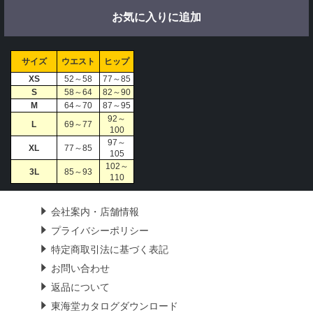
お気に入りに追加
サイズ
ウエスト
ヒップ
XS
52～58
77～85
S
58～64
82～90
M
64～70
87～95
92～
L
69～77
100
97～
XL
77～85
105
102～
3L
85～93
110
会社案内・店舗情報
プライバシーポリシー
特定商取引法に基づく表記
お問い合わせ
返品について
東海堂カタログダウンロード