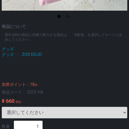
商品について
通常送料の商品と同梱で購入する場合は、「宅配便」を選択してカートに追
加してください。
グッズ
グッズ
ZOO DOJO
ZOO DOJO ハチコウ（クリアファイ
ル）
加算ポイント：
18
pt
商品コード：
ZDCF-HA
¥ 660
税込
数量