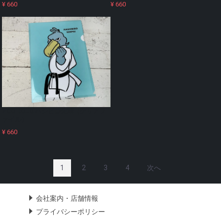
¥ 660
¥ 660
ZOO DOJO ハシビロ先輩（クリアフ
ァイル）
¥ 660
1
2
3
4
次へ
会社案内・店舗情報
プライバシーポリシー