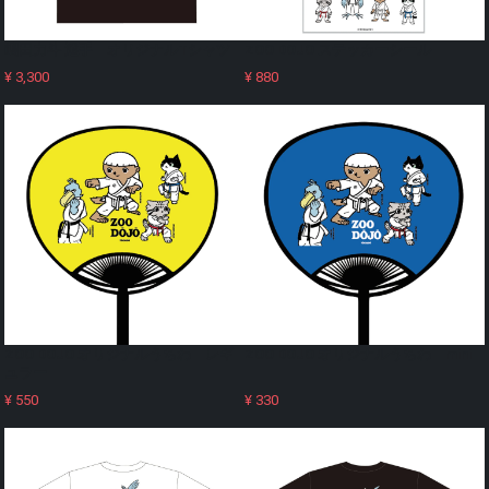
嶋田力斗 選手 オリジナルTシャツ
ZOO DOJO ステッカーシール
¥ 3,300
¥ 880
ZOO DOJO オリジナルうちわ レギ
ZOO DOJO オリジナルうちわ mini
ュラー
¥ 550
¥ 330