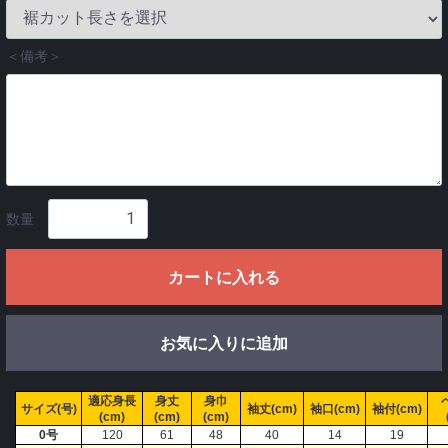
＜備考＞
数量
カートに入れる
お気に入りに追加
適応身長
身丈
身巾
サイズ(号)
袖丈(cm)
袖口(cm)
袖付(cm)
(cm)
(cm)
(cm)
0号
120
61
48
40
14
19