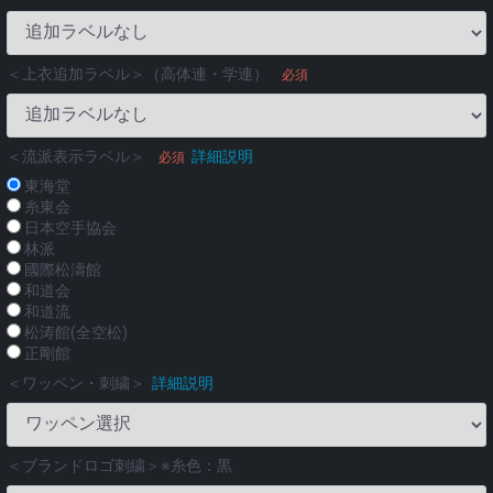
＜上衣追加ラベル＞（高体連・学連）
必須
＜流派表示ラベル＞
詳細説明
必須
東海堂
糸東会
日本空手協会
林派
國際松濤館
和道会
和道流
松涛館(全空松)
正剛館
＜ワッペン・刺繍＞
詳細説明
＜ブランドロゴ刺繍＞※糸色：黒