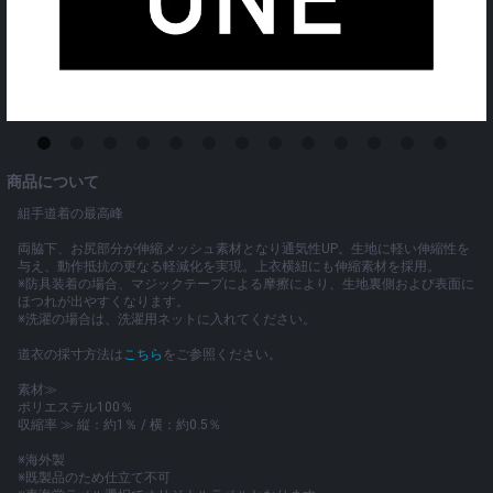
商品について
組手道着の最高峰
両脇下、お尻部分が伸縮メッシュ素材となり通気性UP。生地に軽い伸縮性を
与え、動作抵抗の更なる軽減化を実現。上衣横紐にも伸縮素材を採用。
※防具装着の場合、マジックテープによる摩擦により、生地裏側および表面に
ほつれが出やすくなります。
※洗濯の場合は、洗濯用ネットに入れてください。
道衣の採寸方法は
こちら
をご参照ください。
素材≫
ポリエステル100％
収縮率 ≫ 縦：約1％ / 横：約0.5％
※海外製
※既製品のため仕立て不可