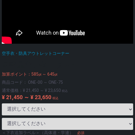
空手衣・防具アウトレットコーナー
最軽量空手衣［頂-ONE-］
加算ポイント：
585
～
645
pt
pt
商品コード：
ONE-00 ～ ONE-75
通常価格：
¥ 21,450 ～ ¥ 23,650
税込
¥ 21,450 ～ ¥ 23,650
税込
＜下衣追加ラベル＞（高体連・学連）
必須